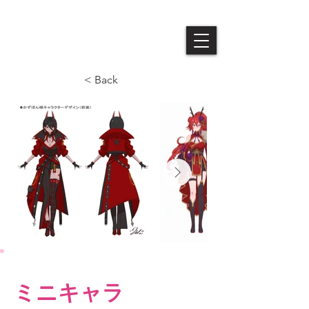
​Queendom
< Back
ミニキャラ