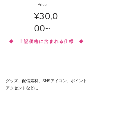
Price
¥30,0
00~
​◆ 上記価格に含まれる仕様 ◆
描画範囲
グッズ、配信素材、SNSアイコン、ポイント
​背景
アクセントなどに
前のみ /
簡易着彩
/ ポーズ
あり