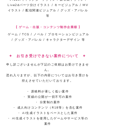
Live2dパーツ分けイラスト / キービジュアル / MV
イラスト / 配信関連ビジュアル / グッズ・アパレル
等
【 ゲーム・出版・コンテンツ制作企業様 】
​ゲーム / TCG / ノベル / プロモーションビジュアル
/ グッズ・アパレル / キャラクターデザイン 等
​​✦ お引き受けできない案件について ✦
申し訳ございませんが下記のご依頼はお受けできませ
ん。
恐れ入りますが、以下の内容についてはお引き受けを
控えさせていただいております。
・ 原稿料が著しく低い案件
・ 実績の公開が一切不可の案件
・ 分業制の案件
・ 成人向けコンテンツ（R18等）を含む案件
​・ AI生成イラストをベースとした案件
・ AI生成イラストを使用したゲームやサービス等の
案件