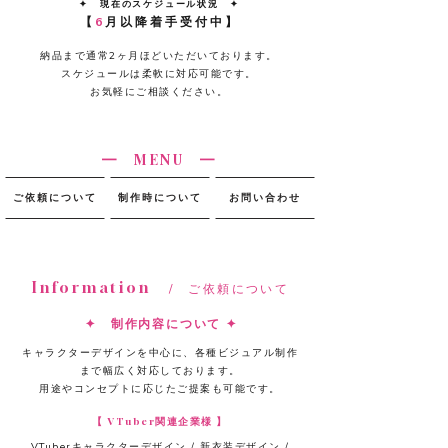
✦ 現在のスケジュール状況 ✦
【
6
月以降着手受付中】​
納品まで通常2ヶ月ほどいただいております。
スケジュールは柔軟に対応可能です。
お気軽にご相談ください。
━ ​MENU ━
ご依頼について
制作時について
お問い合わせ
Information
/ ご依頼について
✦ 制作内容について ✦
キャラクターデザインを中心に、各種ビジュアル制作
まで幅広く対応しております。
用途やコンセプトに応じたご提案も可能です。
【 VTuber関連企業様 】
VTuberキャラクターデザイン / 新衣装デザイン /