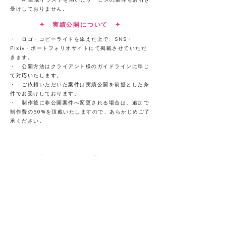
・ AI生成イラストを用いたサービスの案件もお引き
受けしておりません。​​
✦ 実績公開について ✦
・ ロゴ・コピーライトを添えた上で、SNS・
Pixiv・ポートフォリオサイトにて掲載させていただ
きます。
・ 公開方法はクライアント様のガイドラインに準じ
て対応いたします。
・ ご依頼いただいた案件は実績公開を前提とした条
件でお受けしております。
・ 制作後に非公開案件へ変更される場合は、追加で
制作費の50%を頂戴いたしますので、あらかじめご了
承ください。
​サンプルは各リンクがご覧になれます。
Works
Original
FanArt
Form
/ お問い合わせフォーム